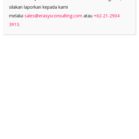
Pharma
silakan laporkan kepada kami
melalui
sales@erasysconsulting.com
atau
+62-21-2904
3913
.
OCBC NISP
Business