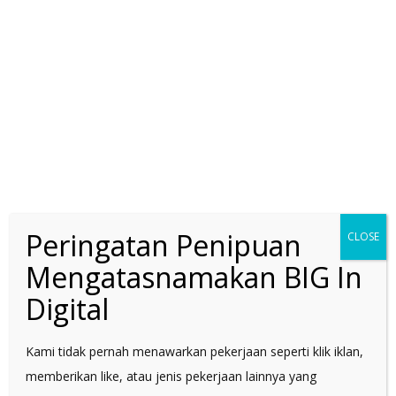
SOME OF OUR
CLIENTS
Peringatan Penipuan
CLOSE
Mengatasnamakan BIG In
Carefully crafted elements
Digital
come together into one
amazing design.
Kami tidak pernah menawarkan pekerjaan seperti klik iklan,
memberikan like, atau jenis pekerjaan lainnya yang