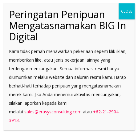
vulputate velit esse molestie consequat, vel
Peringatan Penipuan
CLOSE
illum dolore eu feugiat nulla facilisis at vero
Mengatasnamakan BIG In
eros et accumsan et iusto odio dignissim qui
blandit praesent luptatum zzril delenit augue
Digital
duis dolore te feugait nulla facilisi. Nam liber
tempor cum soluta nobis eleifend option
Kami tidak pernah menawarkan pekerjaan seperti klik iklan,
congue nihil imperdiet doming id quod mazim
memberikan like, atau jenis pekerjaan lainnya yang
placerat facer possim assum. Claritas est
terdengar mencurigakan. Semua informasi resmi hanya
etiam processus dynamicus, qui sequitur
diumumkan melalui website dan saluran resmi kami. Harap
mutationem consuetudium lectorum. Mirum
berhati-hati terhadap penipuan yang mengatasnamakan
est notare quam littera gothica, quam nunc
merek kami. Jika Anda menemui aktivitas mencurigakan,
putamus parum claram, anteposuerit
silakan laporkan kepada kami
litterarum formas humanitatis per seacula
melalui
sales@erasysconsulting.com
atau
+62-21-2904
quarta decima et quinta decima.
3913
.
Typi non habent