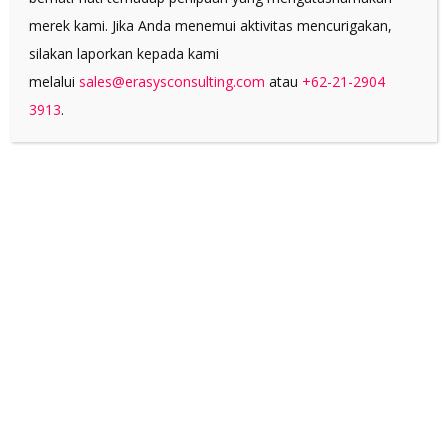
eros et accumsan et iusto odio dignissim qui
merek kami. Jika Anda menemui aktivitas mencurigakan,
blandit praesent luptatum zzril delenit augue
silakan laporkan kepada kami
duis dolore te feugait nulla facilisi. Nam liber
melalui
sales@erasysconsulting.com
atau
+62-21-2904
tempor cum soluta nobis eleifend option
3913
.
congue nihil imperdiet doming id quod mazim
placerat facer possim assum. Claritas est
etiam processus dynamicus, qui sequitur
mutationem consuetudium lectorum. Mirum
est notare quam littera gothica, quam nunc
putamus parum claram, anteposuerit
litterarum formas humanitatis per seacula
quarta decima et quinta decima.
TYPI NON HABENT
CLARITATEM
INSITAM; EST USUS
LEGENTIS IN IIS QUI