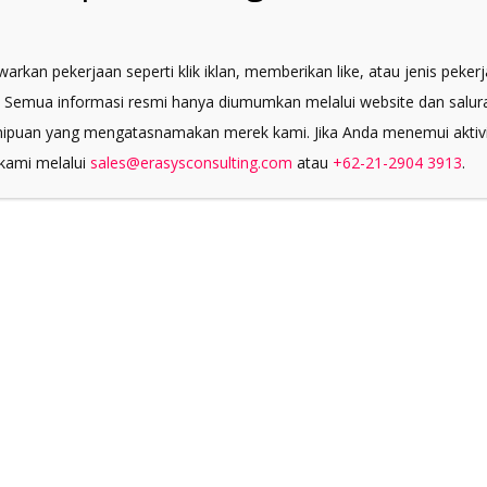
rkan pekerjaan seperti klik iklan, memberikan like, atau jenis peker
 Semua informasi resmi hanya diumumkan melalui website dan salur
HSBC
A
FITKOM
enipuan yang mengatasnamakan merek kami. Jika Anda menemui aktiv
TO
Pharma
 kami melalui
sales@erasysconsulting.com
atau
+62-21-2904 3913
.
De
SHOW MORE