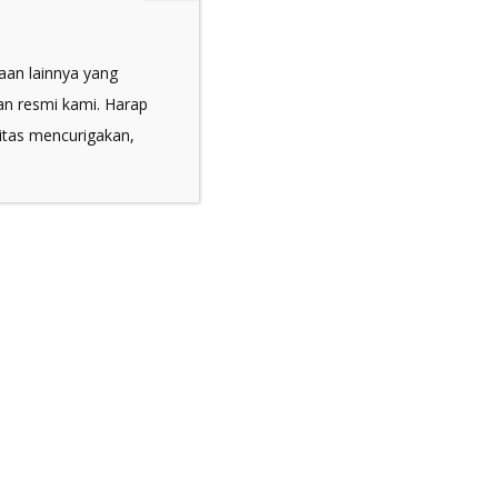
jaan lainnya yang
an resmi kami. Harap
 VISA SALES
RAILINK WEBSITE
itas mencurigakan,
OLKIT APP
Transportation
sign, Mobile