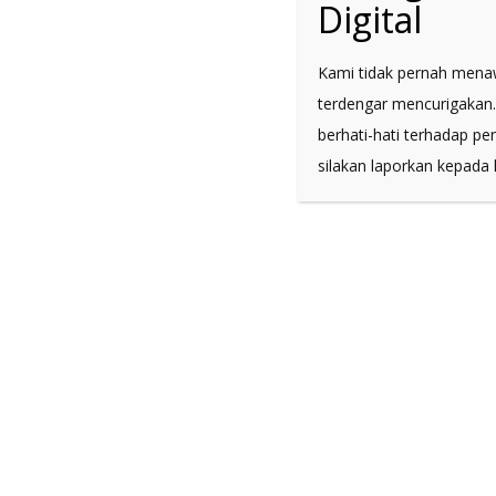
Digital
CONTACT US
Kami tidak pernah menawa
terdengar mencurigakan.
BIODERM
berhati-hati terhadap p
Pharma
silakan laporkan kepada