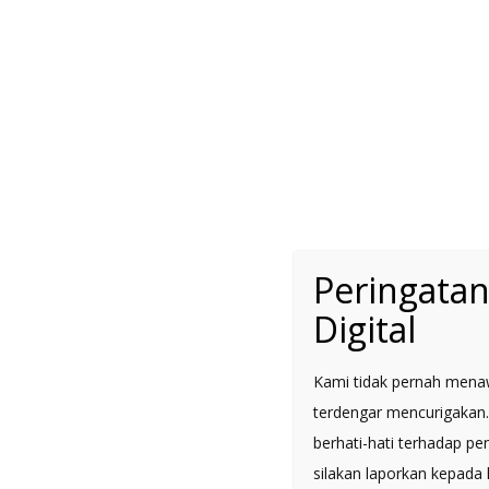
amet, consectetuer
tincidunt ut laoree
Peringata
Digital
Kami tidak pernah menawa
We are a fa
terdengar mencurigakan.
berhati-hati terhadap p
needs. Whet
silakan laporkan kepada