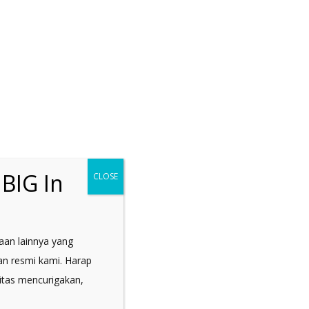
BIG In
CLOSE
S
jaan lainnya yang
s for print and web. We work flexibly
an resmi kami. Harap
 design
itas mencurigakan,
 including marketing materials and a
al