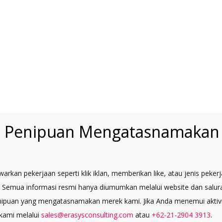
 adipiscing elit, sed diam nonummy nibh euismod
t dolore magna aliquam.
n Penipuan Mengatasnamakan 
OUR PROCES
rkan pekerjaan seperti klik iklan, memberikan like, atau jenis peker
irly small, flexible design studio that design
 Semua informasi resmi hanya diumumkan melalui website dan salur
with clients to fulfil their
enipuan yang mengatasnamakan merek kami. Jika Anda menemui aktiv
her you need to create a brand from scratch,
beautiful and function
 kami melalui
sales@erasysconsulting.com
atau
+62-21-2904 3913
.