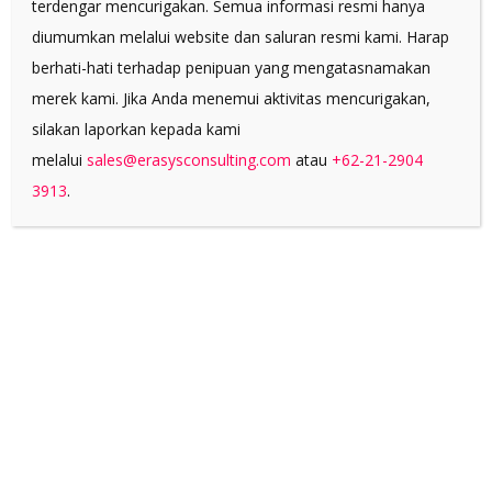
BIG In Digital
terdengar mencurigakan. Semua informasi resmi hanya
diumumkan melalui website dan saluran resmi kami. Harap
Marketeers, pasti pernah dengarkan isu
berhati-hati terhadap penipuan yang mengatasnamakan
mengenai algoritma facebook yang
merek kami. Jika Anda menemui aktivitas mencurigakan,
“menutup” organic reach? Ini saatnya Anda
silakan laporkan kepada kami
mengetahui bagaimana cara untuk mengatasi
melalui
sales@erasysconsulting.com
atau
+62-21-2904
penurunan Organic Reach...
3913
.
14.11.2017
0
Share
Copyright 2017 BigInDigital.com All rights reserved.